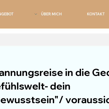
NGEBOT
ÜBER MICH
KONTAKT
annungsreise in die G
fühlswelt- dein
ewusstsein"/ voraussic