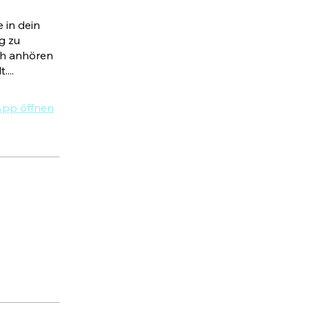
 in dein
g zu
ch anhören
pp öffnen