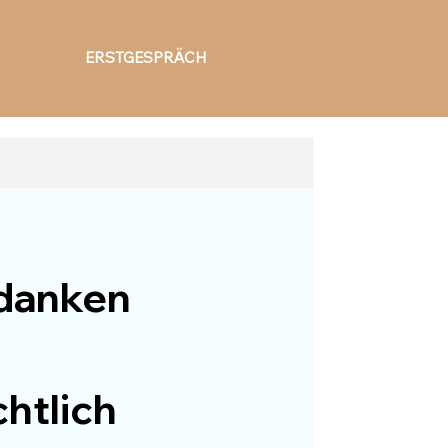
ERSTGESPRÄCH
edanken
htlich