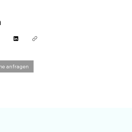
n
me anfragen